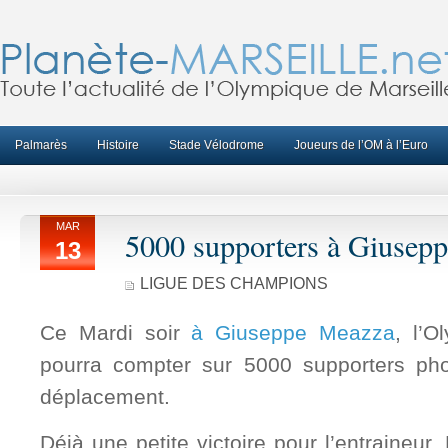
Palmarès
Histoire
Stade Vélodrome
Joueurs de l’OM à l’Euro
MAR
5000 supporters à Giusep
13
LIGUE DES CHAMPIONS
Ce Mardi soir
à Giuseppe Meazza
, l’O
pourra compter sur 5000 supporters pho
déplacement.
Déjà une petite victoire pour l’entraineur