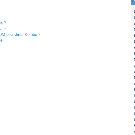
ue ?
vite
’OM pour Jirès Kembo ?
me