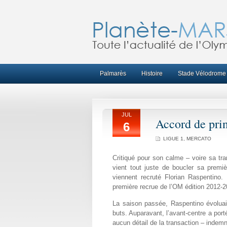
Palmarès
Histoire
Stade Vélodrome
JUL
Accord de pri
6
LIGUE 1
,
MERCATO
Critiqué pour son calme – voire sa tr
vient tout juste de boucler sa premiè
viennent recruté Florian Raspentino.
première recrue de l’OM édition 2012-2
La saison passée, Raspentino évoluai
buts. Auparavant, l’avant-centre a port
aucun détail de la transaction – indemn