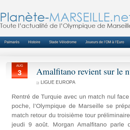
Palmarès
Histoire
Stade Vélodrome
Joueurs de l’OM à l’Euro
AUG
Amalfitano revient sur le 
3
LIGUE EUROPA
Rentré de Turquie avec un match nul face 
poche, l’Olympique de Marseille se prép
match retour du troisième tour préliminair
jeudi 9 août. Morgan Amalfitano parle d