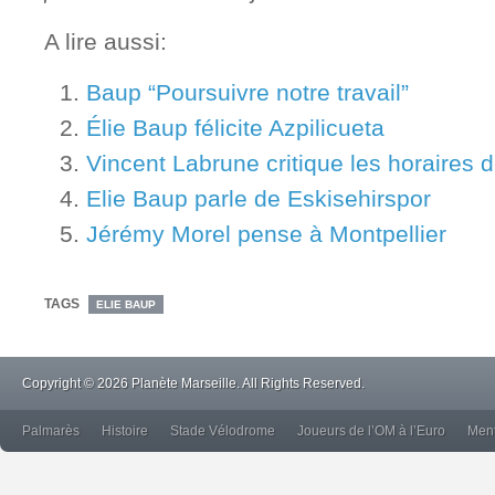
A lire aussi:
Baup “Poursuivre notre travail”
Élie Baup félicite Azpilicueta
Vincent Labrune critique les horaires 
Elie Baup parle de Eskisehirspor
Jérémy Morel pense à Montpellier
TAGS
ELIE BAUP
Copyright © 2026 Planète Marseille. All Rights Reserved.
Palmarès
Histoire
Stade Vélodrome
Joueurs de l’OM à l’Euro
Ment