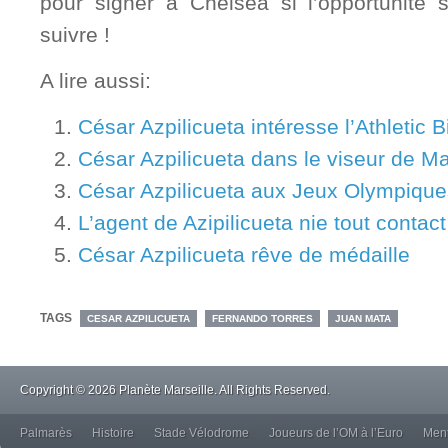
pour signer à Chelsea si l’opportunité s
suivre !
A lire aussi:
César Azpilicueta intéresse l’Athletic B
César Azpilicueta dans le viseur de Ma
César Azpilicueta aux Jeux Olympique
L’agent de Azipilicueta nie tout contac
César Azpilicueta rêve de médaille
TAGS
CESAR AZPILICUETA
FERNANDO TORRES
JUAN MATA
Copyright © 2026 Planète Marseille. All Rights Reserved.
Palmarès
Histoire
Stade Vélodrome
Joueurs de l’OM à l’Euro
Ment