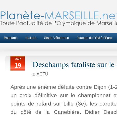
Palmarès
Histoire
Stade Vélodrome
Joueurs de l’OM à l’Euro
MAR
Deschamps fataliste sur le
19
ACTU
Après une énième défaite contre Dijon (1-2)
un croix définitive sur le championnat 
points de retard sur Lille (3e), les carot
du côté de la Canebière.
Didier Des