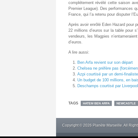
complétement révélé cette saison ave
Premier League). Des performances qui
France, qui l’a retenu pour disputer l
Après avoir enrôlé Eden Hazard pour prè
22 millions d’euros sur la table pour s’
vendeurs, les Magpies n’entameraient 
d’euros.
A lire aussi:
Ben Arfa revient sur son départ
Chelsea ne préfère pas (forcémen
Azpi courtisé par un demi-finalist
Un budget de 100 millions, en ba
Deschamps courtisé par Liverpo
TAGS
HATEM BEN ARFA
NEWCASTLE
Copyright © 2026 Planète Marseille. All Righ