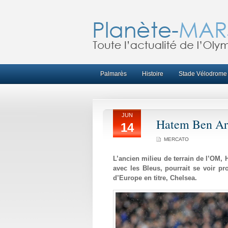
Palmarès
Histoire
Stade Vélodrome
JUN
Hatem Ben Arf
14
MERCATO
L’ancien milieu de terrain de l’OM, 
avec les Bleus, pourrait se voir p
d’Europe en titre, Chelsea.