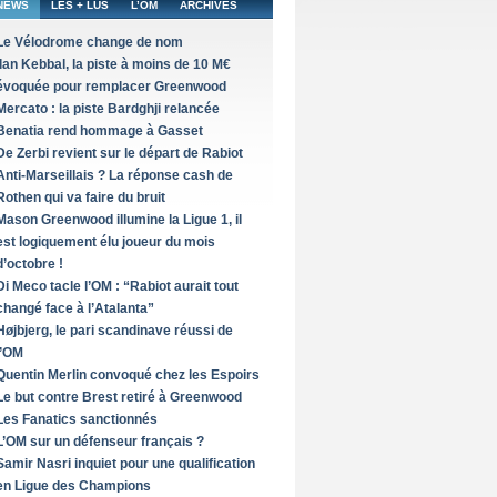
NEWS
LES + LUS
L’OM
ARCHIVES
Le Vélodrome change de nom
Ilan Kebbal, la piste à moins de 10 M€
évoquée pour remplacer Greenwood
Mercato : la piste Bardghji relancée
Benatia rend hommage à Gasset
De Zerbi revient sur le départ de Rabiot
Anti-Marseillais ? La réponse cash de
Rothen qui va faire du bruit
Mason Greenwood illumine la Ligue 1, il
est logiquement élu joueur du mois
d’octobre !
Di Meco tacle l’OM : “Rabiot aurait tout
changé face à l’Atalanta”
Højbjerg, le pari scandinave réussi de
l’OM
Quentin Merlin convoqué chez les Espoirs
Le but contre Brest retiré à Greenwood
Les Fanatics sanctionnés
L’OM sur un défenseur français ?
Samir Nasri inquiet pour une qualification
en Ligue des Champions