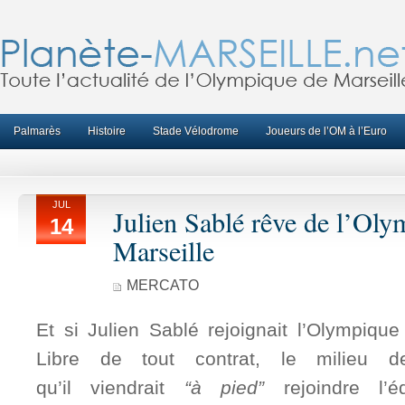
Palmarès
Histoire
Stade Vélodrome
Joueurs de l’OM à l’Euro
JUL
Julien Sablé rêve de l’Ol
14
Marseille
MERCATO
Et si Julien Sablé rejoignait l’Olympique
Libre de tout contrat, le milieu d
qu’il viendrait
“à pied”
rejoindre l’é