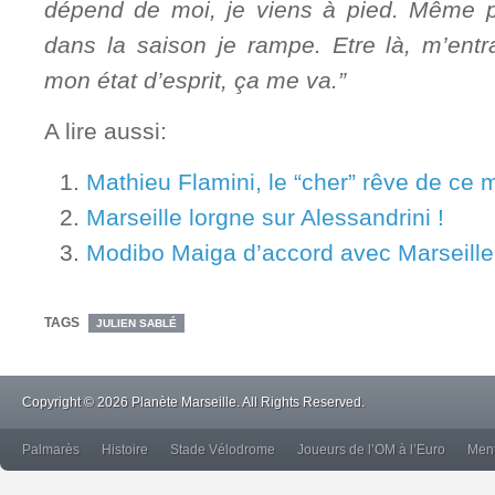
dépend de moi, je viens à pied. Même p
dans la saison je rampe. Etre là, m’entr
mon état d’esprit, ça me va.”
A lire aussi:
Mathieu Flamini, le “cher” rêve de ce 
Marseille lorgne sur Alessandrini !
Modibo Maiga d’accord avec Marseille
TAGS
JULIEN SABLÉ
Copyright © 2026 Planète Marseille. All Rights Reserved.
Palmarès
Histoire
Stade Vélodrome
Joueurs de l’OM à l’Euro
Ment