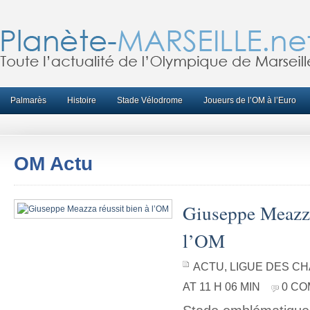
Palmarès
Histoire
Stade Vélodrome
Joueurs de l’OM à l’Euro
OM Actu
Giuseppe Meazza
l’OM
ACTU
,
LIGUE DES C
AT 11 H 06 MIN
0 C