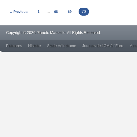
…
70
← Previous
1
68
69
Copyright © 2026 Planète Marseille. All Rights Reserved.
Palmarès
Histoire
Stade Vélodrome
Joueurs de l’OM à l’Euro
Ment