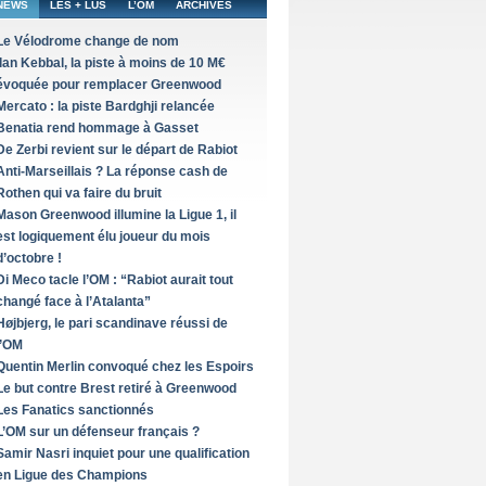
NEWS
LES + LUS
L’OM
ARCHIVES
Le Vélodrome change de nom
Ilan Kebbal, la piste à moins de 10 M€
évoquée pour remplacer Greenwood
Mercato : la piste Bardghji relancée
Benatia rend hommage à Gasset
De Zerbi revient sur le départ de Rabiot
Anti-Marseillais ? La réponse cash de
Rothen qui va faire du bruit
Mason Greenwood illumine la Ligue 1, il
est logiquement élu joueur du mois
d’octobre !
Di Meco tacle l’OM : “Rabiot aurait tout
changé face à l’Atalanta”
Højbjerg, le pari scandinave réussi de
l’OM
Quentin Merlin convoqué chez les Espoirs
Le but contre Brest retiré à Greenwood
Les Fanatics sanctionnés
L’OM sur un défenseur français ?
Samir Nasri inquiet pour une qualification
en Ligue des Champions