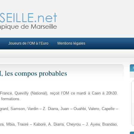
Joueurs de l’OM à l’Euro
Mentions légales
, les compos probables
France, Quevilly (National), reçoit l’OM ce mardi à Caen à 20h30.
 formations.
rard, Samson, Vardin – Z. Diarra, Juan – Ouahbi, Valero, Capelle –
ra, Mbia, Traoré – Kaboré, A. Diarra, Cheyrou – J. Ayew, Brandao,