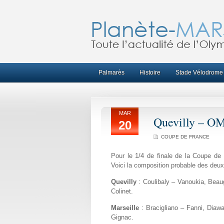
Palmarès
Histoire
Stade Vélodrome
MAR
Quevilly – OM
20
COUPE DE FRANCE
Pour le 1/4 de finale de la Coupe de 
Voici la composition probable des deux
Quevilly
: Coulibaly – Vanoukia, Beaug
Colinet.
Marseille
: Bracigliano – Fanni, Diawa
Gignac.