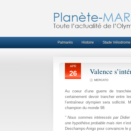
Palmarès
Histoire
Stade Vélodrome
APR
Valence s’int
26
MERCATO
Au coeur d’une guerre de tranché
certainement devoir trancher entre l
l’entraîneur olympien sera sollicité. 
champion du monde 98.
” Nous sommes intéressés par Didier 
une hypothèse probable mais rien n’est
Deschamps-Anigo pour convaincre le pr