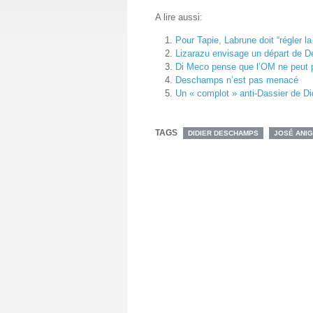
A lire aussi:
Pour Tapie, Labrune doit “régler 
Lizarazu envisage un départ de D
Di Meco pense que l’OM ne peut 
Deschamps n’est pas menacé
Un « complot » anti-Dassier de D
TAGS
DIDIER DESCHAMPS
JOSÉ ANI