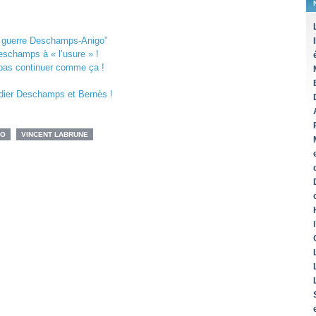
la guerre Deschamps-Anigo”
eschamps à « l’usure » !
pas continuer comme ça !
idier Deschamps et Bernès !
GO
VINCENT LABRUNE