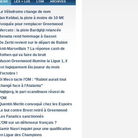
NEWS
LES + LUS
L’OM
ARCHIVES
Le Vélodrome change de nom
Ilan Kebbal, la piste à moins de 10 M€
évoquée pour remplacer Greenwood
Mercato : la piste Bardghji relancée
Benatia rend hommage à Gasset
De Zerbi revient sur le départ de Rabiot
Anti-Marseillais ? La réponse cash de
Rothen qui va faire du bruit
Mason Greenwood illumine la Ligue 1, il
est logiquement élu joueur du mois
d’octobre !
Di Meco tacle l’OM : “Rabiot aurait tout
changé face à l’Atalanta”
Højbjerg, le pari scandinave réussi de
l’OM
Quentin Merlin convoqué chez les Espoirs
Le but contre Brest retiré à Greenwood
Les Fanatics sanctionnés
L’OM sur un défenseur français ?
Samir Nasri inquiet pour une qualification
en Ligue des Champions