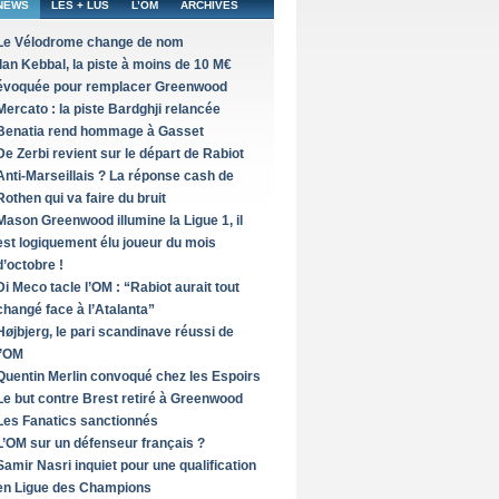
NEWS
LES + LUS
L’OM
ARCHIVES
Le Vélodrome change de nom
Ilan Kebbal, la piste à moins de 10 M€
évoquée pour remplacer Greenwood
Mercato : la piste Bardghji relancée
Benatia rend hommage à Gasset
De Zerbi revient sur le départ de Rabiot
Anti-Marseillais ? La réponse cash de
Rothen qui va faire du bruit
Mason Greenwood illumine la Ligue 1, il
est logiquement élu joueur du mois
d’octobre !
Di Meco tacle l’OM : “Rabiot aurait tout
changé face à l’Atalanta”
Højbjerg, le pari scandinave réussi de
l’OM
Quentin Merlin convoqué chez les Espoirs
Le but contre Brest retiré à Greenwood
Les Fanatics sanctionnés
L’OM sur un défenseur français ?
Samir Nasri inquiet pour une qualification
en Ligue des Champions