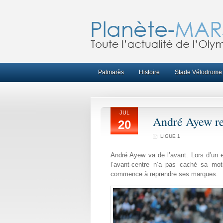
Palmarès
Histoire
Stade Vélodrome
JUL
André Ayew re
20
LIGUE 1
André Ayew va de l’avant. Lors d’un e
l’avant-centre n’a pas caché sa moti
commence à reprendre ses marques.