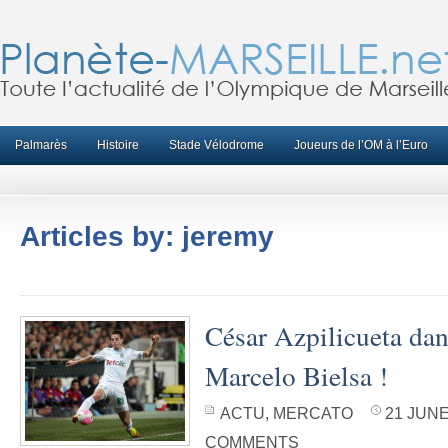
Palmarès
Histoire
Stade Vélodrome
Joueurs de l’OM à l’Euro
Articles by: jeremy
César Azpilicueta dan
Marcelo Bielsa !
ACTU
,
MERCATO
21 JUNE
COMMENTS