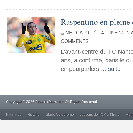
Raspentino en pleine 
MERCATO
14 JUNE 2012 A
COMMENTS
L’avant-centre du FC Nante
ans, a confirmé, dans le qu
en pourparlers
... suite
Copyright © 2026 Planète Marseille. All Rights Reserved.
Palmarès
Histoire
Stade Vélodrome
Joueurs de l’OM à l’Euro
Ment