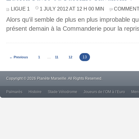
LIGUE 1
1 JULY 2012 AT 12 H 00 MIN
COMMENT
Alors qu’il semble de plus en plus improbable q
présent demain à la Commanderie pour la repri
…
13
← Previous
1
11
12
Copyright © 2026 Planète Marseille. All Rights Reserved.
Palmarès
Histoire
Stade Vélodrome
Joueurs de l’OM à l’Euro
Ment