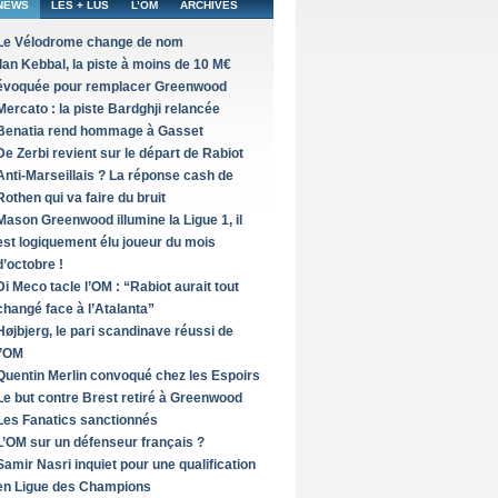
NEWS
LES + LUS
L’OM
ARCHIVES
Le Vélodrome change de nom
Ilan Kebbal, la piste à moins de 10 M€
évoquée pour remplacer Greenwood
Mercato : la piste Bardghji relancée
Benatia rend hommage à Gasset
De Zerbi revient sur le départ de Rabiot
Anti-Marseillais ? La réponse cash de
Rothen qui va faire du bruit
Mason Greenwood illumine la Ligue 1, il
est logiquement élu joueur du mois
d’octobre !
Di Meco tacle l’OM : “Rabiot aurait tout
changé face à l’Atalanta”
Højbjerg, le pari scandinave réussi de
l’OM
Quentin Merlin convoqué chez les Espoirs
Le but contre Brest retiré à Greenwood
Les Fanatics sanctionnés
L’OM sur un défenseur français ?
Samir Nasri inquiet pour une qualification
en Ligue des Champions