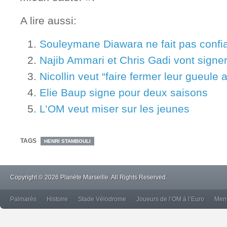
A lire aussi:
Souleymane Diawara ne fait pas confi
Najib Ammari et Chris Gadi vont signer
Nicollin veut “faire fermer leur gueule 
Elie Baup signe pour deux saisons
L’OM veut miser sur les jeunes
TAGS
HENRI STAMBOULI
Copyright © 2026 Planète Marseille. All Rights Reserved.
Palmarès
Histoire
Stade Vélodrome
Joueurs de l’OM à l’Euro
Ment