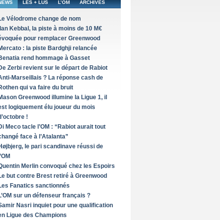
NEWS
LES + LUS
L’OM
ARCHIVES
Le Vélodrome change de nom
Ilan Kebbal, la piste à moins de 10 M€
évoquée pour remplacer Greenwood
Mercato : la piste Bardghji relancée
Benatia rend hommage à Gasset
De Zerbi revient sur le départ de Rabiot
Anti-Marseillais ? La réponse cash de
Rothen qui va faire du bruit
Mason Greenwood illumine la Ligue 1, il
est logiquement élu joueur du mois
d’octobre !
Di Meco tacle l’OM : “Rabiot aurait tout
changé face à l’Atalanta”
Højbjerg, le pari scandinave réussi de
l’OM
Quentin Merlin convoqué chez les Espoirs
Le but contre Brest retiré à Greenwood
Les Fanatics sanctionnés
L’OM sur un défenseur français ?
Samir Nasri inquiet pour une qualification
en Ligue des Champions