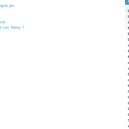
igner pro
?
vite
ur Loïc Rémy ?