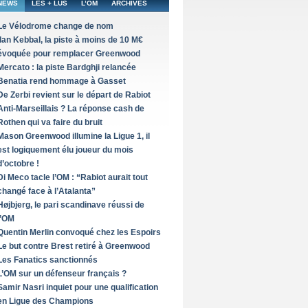
NEWS
LES + LUS
L’OM
ARCHIVES
Le Vélodrome change de nom
Ilan Kebbal, la piste à moins de 10 M€
évoquée pour remplacer Greenwood
Mercato : la piste Bardghji relancée
Benatia rend hommage à Gasset
De Zerbi revient sur le départ de Rabiot
Anti-Marseillais ? La réponse cash de
Rothen qui va faire du bruit
Mason Greenwood illumine la Ligue 1, il
est logiquement élu joueur du mois
d’octobre !
Di Meco tacle l’OM : “Rabiot aurait tout
changé face à l’Atalanta”
Højbjerg, le pari scandinave réussi de
l’OM
Quentin Merlin convoqué chez les Espoirs
Le but contre Brest retiré à Greenwood
Les Fanatics sanctionnés
L’OM sur un défenseur français ?
Samir Nasri inquiet pour une qualification
en Ligue des Champions