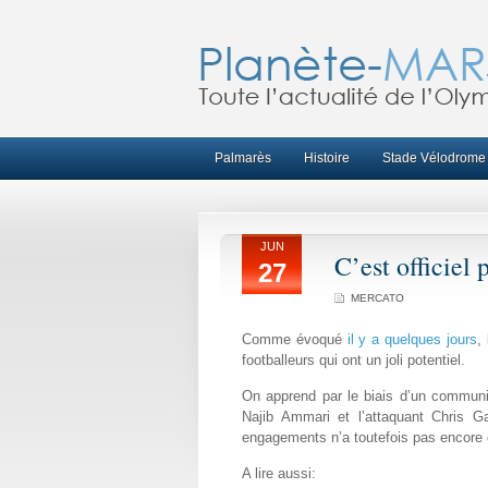
Palmarès
Histoire
Stade Vélodrome
JUN
C’est officiel
27
MERCATO
Comme évoqué
il y a quelques jours
,
footballeurs qui ont un joli potentiel.
On apprend par le biais d’un communiq
Najib Ammari et l’attaquant Chris G
engagements n’a toutefois pas encore 
A lire aussi: