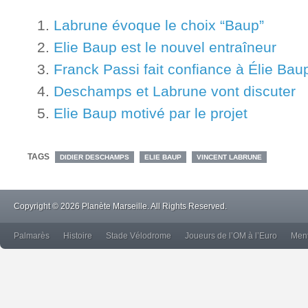
Labrune évoque le choix “Baup”
Elie Baup est le nouvel entraîneur
Franck Passi fait confiance à Élie Bau
Deschamps et Labrune vont discuter
Elie Baup motivé par le projet
TAGS
DIDIER DESCHAMPS
ELIE BAUP
VINCENT LABRUNE
Copyright © 2026 Planète Marseille. All Rights Reserved.
Palmarès
Histoire
Stade Vélodrome
Joueurs de l’OM à l’Euro
Ment