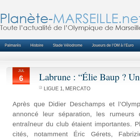
Palmarès
Histoire
Stade Vélodrome
Joueurs de l’OM à l’Euro
JUL
Labrune : “Élie Baup ? Un
6
LIGUE 1
,
MERCATO
Après que Didier Deschamps et l’Olympi
annoncé leur séparation, les rumeurs 
entraîneur du club étaient importantes. 
cités, notamment Éric Gérets, Fabrizi