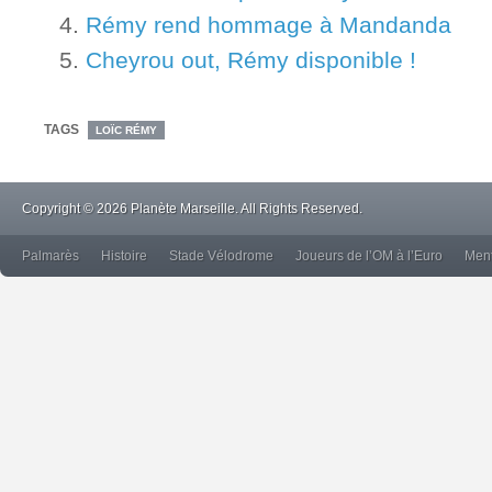
Rémy rend hommage à Mandanda
Cheyrou out, Rémy disponible !
TAGS
LOÏC RÉMY
Copyright © 2026 Planète Marseille. All Rights Reserved.
Palmarès
Histoire
Stade Vélodrome
Joueurs de l’OM à l’Euro
Ment