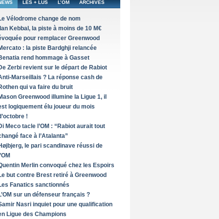
NEWS
LES + LUS
L’OM
ARCHIVES
Le Vélodrome change de nom
Ilan Kebbal, la piste à moins de 10 M€
évoquée pour remplacer Greenwood
Mercato : la piste Bardghji relancée
Benatia rend hommage à Gasset
De Zerbi revient sur le départ de Rabiot
Anti-Marseillais ? La réponse cash de
Rothen qui va faire du bruit
Mason Greenwood illumine la Ligue 1, il
est logiquement élu joueur du mois
d’octobre !
Di Meco tacle l’OM : “Rabiot aurait tout
changé face à l’Atalanta”
Højbjerg, le pari scandinave réussi de
l’OM
Quentin Merlin convoqué chez les Espoirs
Le but contre Brest retiré à Greenwood
Les Fanatics sanctionnés
L’OM sur un défenseur français ?
Samir Nasri inquiet pour une qualification
en Ligue des Champions