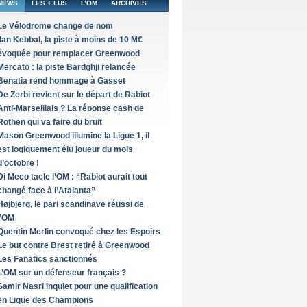
NEWS
LES + LUS
L’OM
ARCHIVES
Le Vélodrome change de nom
Ilan Kebbal, la piste à moins de 10 M€
évoquée pour remplacer Greenwood
Mercato : la piste Bardghji relancée
Benatia rend hommage à Gasset
De Zerbi revient sur le départ de Rabiot
Anti-Marseillais ? La réponse cash de
Rothen qui va faire du bruit
Mason Greenwood illumine la Ligue 1, il
est logiquement élu joueur du mois
d’octobre !
Di Meco tacle l’OM : “Rabiot aurait tout
changé face à l’Atalanta”
Højbjerg, le pari scandinave réussi de
l’OM
Quentin Merlin convoqué chez les Espoirs
Le but contre Brest retiré à Greenwood
Les Fanatics sanctionnés
L’OM sur un défenseur français ?
Samir Nasri inquiet pour une qualification
en Ligue des Champions