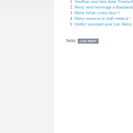
Gouffran veut faire durer “l’invinc
Rémy rend hommage à Mandand
Rémy forfait contre Nice ?
Rémy remercie le staff médical !
Verdict rassurant pour Loic Rémy
TAGS
LOÏC RÉMY