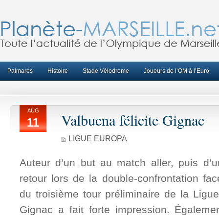
Palmarès
Histoire
Stade Vélodrome
Joueurs de l’OM à l’Euro
AUG
Valbuena félicite Gignac
11
LIGUE EUROPA
Auteur d’un but au match aller, puis d’
retour lors de la double-confrontation fac
du troisième tour préliminaire de la Ligu
Gignac a fait forte impression. Égalem